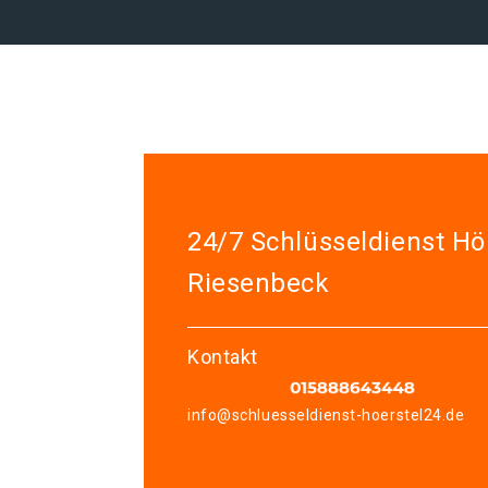
24/7 Schlüsseldienst Hö
Riesenbeck
Kontakt
info@schluesseldienst-hoerstel24.de