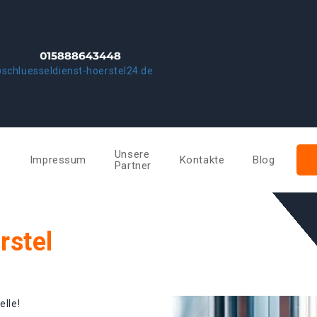
schluesseldienst-hoerstel24.de
Unsere
e
Impressum
Kontakte
Blog
Partner
rstel
elle!